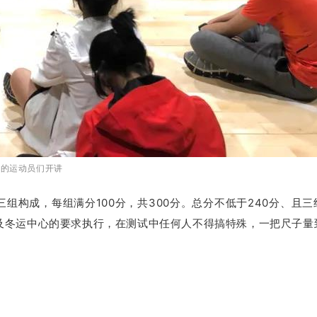
队的运动员们开讲
组构成，每组满分100分，共300分。
总分不低于240分、且三
及冬运中心的要求执行，在测试中任何人不得搞特殊，一把尺子量