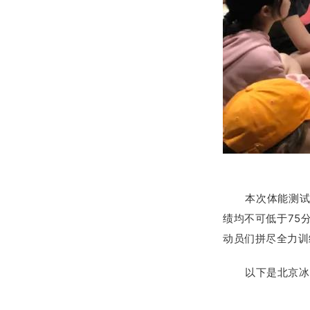
本次体能测试
绩均不可低于75
动员们拼尽全力训
以下是北京冰