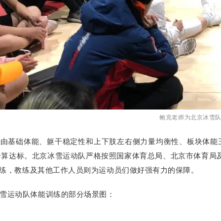
鲍克老师为北京冰雪
由基础体能、躯干稳定性和上下肢左右侧力量均衡性、板块体能三
分算达标。
北京冰雪运动队严格按照国家体育总局、北京市体育局
练，教练及其他工作人员则为运动员们做好强有力的保障。
雪运动队体能训练的部分场景图：