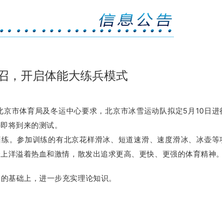
召，开启体能大练兵模式
京市体育局及冬运中心要求，北京市冰雪运动队拟定5月10日进
接即将到来的测试。
能训练。参加训练的有北京花样滑冰、短道速滑、速度滑冰、冰壶等
身上洋溢着热血和激情，散发出追求更高、更快、更强的体育精神
练的基础上，进一步充实理论知识。