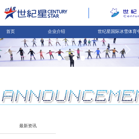
首页
企业介绍
世纪星国际冰雪体育
最新资讯