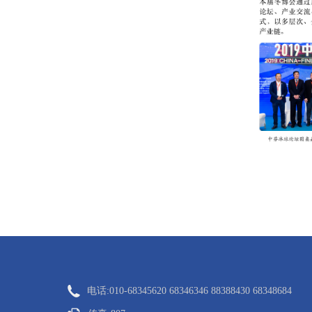
电话:010-68345620 68346346 88388430 68348684